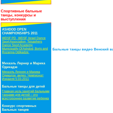
Спортивные бальные
танцы, конкурсы и
выступления
ASHDOD OPEN
CHAMPIONSHIPS 2011
WDSF PD , WDSF, Israel Dance
Sport Association, Tsisaphers
Dance Sport Academy,
Municipality Of Ashdod, Boris and
Бальные танцы видео Венский в
Rozanna Odikadze.
Михаэль Лернер и Марика
Одикадзе
Михаэль Лернер и Марика
Одикадзе, видео, Чемпионат
Израиля 5.03.2011
Бальные танцы для детей
Главная цель занятий бальными
танцами для детей – это
всестороннее развитие ребенка
Конкурс спортивных
Бальных танцев