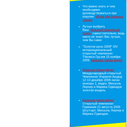
Что важно знать и чем
необходимо
руководствоваться при
покупке
обуви для бальных
танцев
Лучше выбрать
Ваш
бальный свадебный
танец
самостоятельно, ведь
никто не знает Вас лучше,
чем Вы сами
"Золотое руно 2009" XIV
интернациональный
открытый чемпионат
Тбилиси Грузия 15 ноября
2009,
бальные танцы видео
Бальные танцы видео
.
Международный открытый
Чемпионат Израиля Ашдод
12-13 декабря 2009 латин
юниоры 2, видео, Михаэль
Лернер и Марика Одикадзе
золотая медаль.
Бальные танцы видео
,
Открытый чемпионат
Германии 21 августа 2009
Штутгарт, Михаэль Лернер и
Марика Одикадзе.