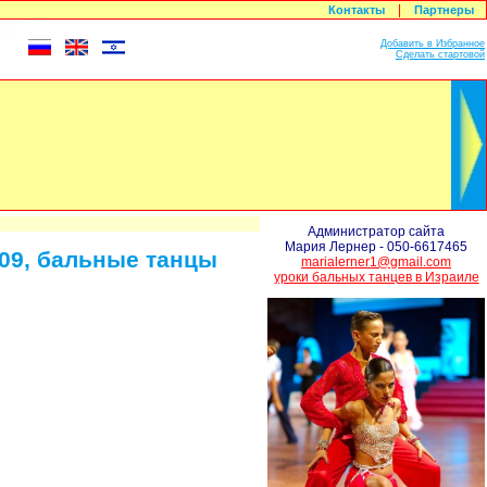
|
Контакты
Партнеры
Добавить в Избранное
Сделать стартовой
ASHDOD OPEN CHAMPIONSHIPS 20
Администратор сайта
Мария Лернер - 050-6617465
09, бальные танцы
marialerner1@gmail.com
уроки бальных танцев в Израиле