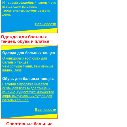
И первый свадебный танец – это
всегда один из самых
трогательных моментов в этот
день.
Все новости
Одежда для бальных
танцев, обувь и платья
Одежда для бальных танцев
О конкурсных костюмах для
бальных танцев
Чем больше ткани, тем меньше
видно. Dassi
Обувь для бальных танцев.
Сегодня в продаже имеется
обувь для всех видов танца, и,
конечно, существует множество
фирм выпускающих туфли для
бальных танцев.
Все новости
Спортивные бальные