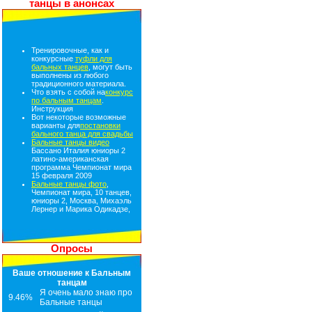
танцы в анонсах
Тренировочные, как и
конкурсные
туфли для
бальных танцев
, могут быть
выполнены из любого
традиционного материала.
Что взять с собой на
конкурс
по бальным танцам
.
Инструкция
Вот некоторые возможные
варианты для
постановки
бального танца для свадьбы
Бальные танцы видео
Бассано Италия юниоры 2
латино-американская
программа Чемпионат мира
15 февраля 2009
Бальные танцы фото
,
Чемпионат мира, 10 танцев,
юниоры 2, Москва, Михаэль
Лернер и Марика Одикадзе,
Опросы
Ваше отношение к Бальным
танцам
Я очень мало знаю про
9.46%
Бальные танцы