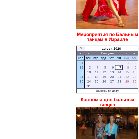
Мероприятия по Бальным
танцам в Израиле
?
август, 2026
«
‹
Сегодня
›
»
нед
пон
втр
срд
чет
пят
суб
вск
31
1
2
32
3
4
5
6
7
8
9
33
10
11
12
13
14
15
16
34
17
18
19
20
21
22
23
35
24
25
26
27
28
29
30
36
31
Выберите дату
Костюмы для бальных
танцев