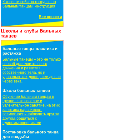
Как вести себя на конкурсе по
бальным танцам. Инструкция
Все новости
Школы и клубы Бальных
танцев
Бальные танцы пластика и
растяжка
Бальные танецы – это не только
способ дополнительного
движения и развития
собственного тела, но и
удовольствие, дошедшее до нас
через века.
Школа бальных танцев
Обучение бальным танцам в
группе - это веселое и
увлекательное занятие, на этих
занятиях пары имеют
возможность наблюдать друг за
другом, общаться с
единомышленниками
Постановка бального танца
для свадьбы