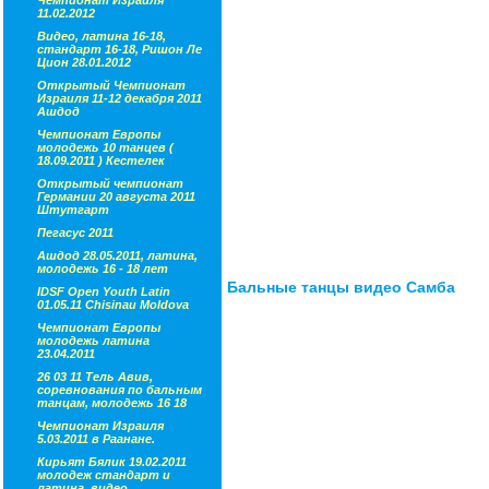
Чемпионат Израиля
11.02.2012
Видео, латина 16-18,
стандарт 16-18, Ришон Ле
Цион 28.01.2012
Открытый Чемпионат
Израиля 11-12 декабря 2011
Ашдод
Чемпионат Европы
молодежь 10 танцев (
18.09.2011 ) Кестелек
Открытый чемпионат
Германии 20 августа 2011
Штутгарт
Пегасус 2011
Ашдод 28.05.2011, латина,
молодежь 16 - 18 лет
Бальные танцы видео Самба
IDSF Open Youth Latin
01.05.11 Chisinau Moldova
Чемпионат Европы
молодежь латина
23.04.2011
26 03 11 Тель Авив,
соревнования по бальным
танцам, молодежь 16 18
Чемпионат Израиля
5.03.2011 в Раанане.
Кирьят Бялик 19.02.2011
молодеж стандарт и
латина, видео