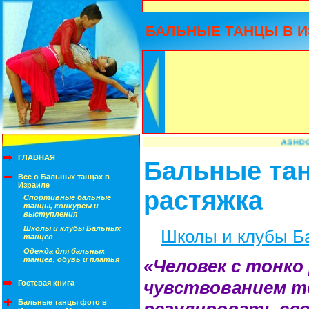
БАЛЬНЫЕ ТАНЦЫ В И
ASHDOD OPEN
ГЛАВНАЯ
Бальные тан
Все о Бальных танцах в
Израиле
растяжка
Спортивные бальные
танцы, конкурсы и
выступления
Школы и клубы Бальных
Школы и клубы Б
танцев
Одежда для бальных
танцев, обувь и платья
«Человек с тонк
чувствованием т
Гостевая книга
Бальные танцы фото в
регулировать сво