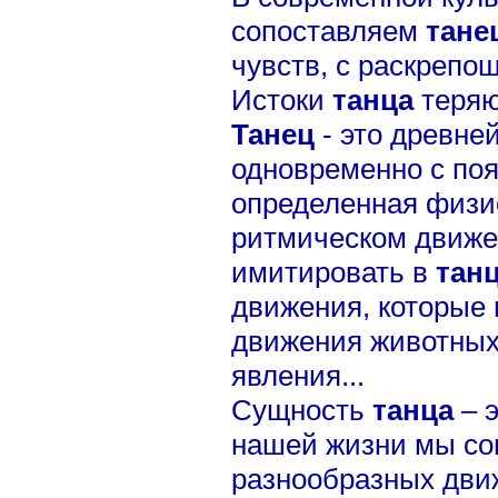
сопоставляем
тане
чувств, с раскрепо
Истоки
танца
теряю
Танец
- это древне
одновременно с поя
определенная физи
ритмическом движе
имитировать в
тан
движения, которые 
движения животных
явления...
Сущность
танца
– э
нашей жизни мы со
разнообразных дви