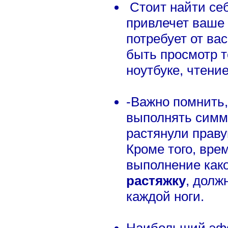
Стоит найти себ
привлечет ваше 
потребует от ва
быть просмотр т
ноутбуке, чтение
-Важно помнить
выполнять симм
растянули праву
Кроме того, вре
выполнение како
растяжку
, долж
каждой ноги.
Наибольший эфф