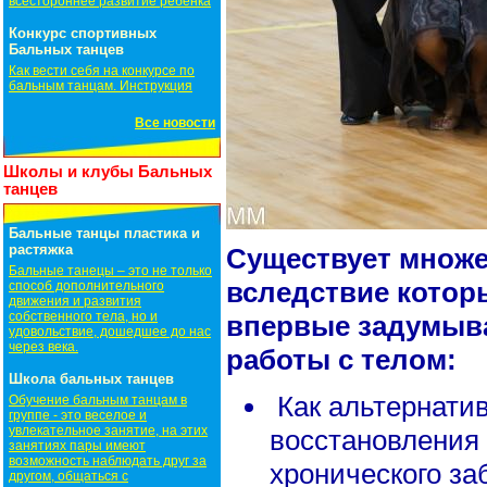
всестороннее развитие ребенка
Конкурс спортивных
Бальных танцев
Как вести себя на конкурсе по
бальным танцам. Инструкция
Все новости
Школы и клубы Бальных
танцев
Бальные танцы пластика и
растяжка
Существует множе
Бальные танецы – это не только
вследствие котор
способ дополнительного
движения и развития
собственного тела, но и
впервые задумыв
удовольствие, дошедшее до нас
через века.
работы с телом:
Школа бальных танцев
Как альтернатив
Обучение бальным танцам в
группе - это веселое и
увлекательное занятие, на этих
восстановления
занятиях пары имеют
возможность наблюдать друг за
хронического за
другом, общаться с