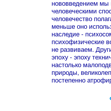
нововведением мы 
человеческими спо
человечество полаг
меньше оно исполь
наследие - психосо
психофизические в
не развиваем. Дру
эпоху - эпоху техни
настолько малоподв
природы, великоле
постепенно атрофир