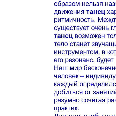
образом нельзя на
движения
танец
хар
ритмичность. Межд
существует очень г
танец
возможен толь
тело станет звуча
инструментом, в кот
его резонанс, будет
Наш мир бесконечн
человек – индивиду
каждый определился
добиться от заняти
разумно сочетая р
практик.
Для того, чтобы ст