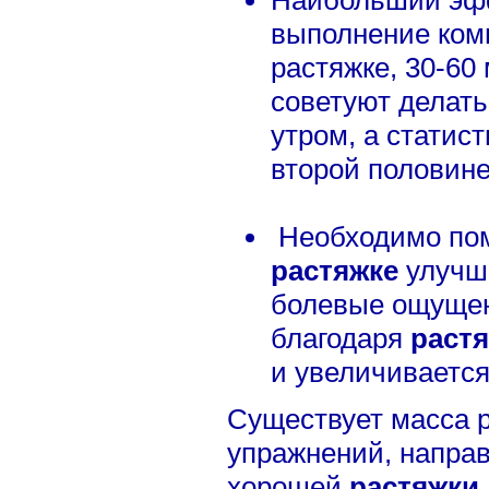
выполнение ком
растяжке, 30-60
советуют делат
утром, а статис
второй половине
Необходимо пом
растяжке
улучша
болевые ощущени
благодаря
раст
и увеличивается
Существует масса р
упражнений, напра
хорошей
растяжки