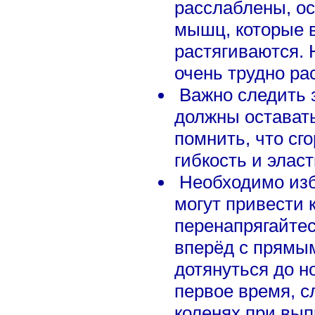
расслаблены, ос
мышц, которые 
растягиваются.
очень трудно ра
Важно следить з
должны остават
помнить, что сг
гибкость и элас
Необходимо изб
могут привести 
перенапрягайтес
вперёд с прямы
дотянуться до н
первое время, сл
коленях при вып