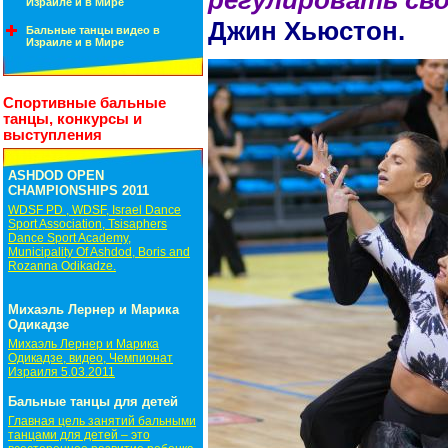
Израиле и в Мире
Джин Хьюстон.
Бальные танцы видео в
Израиле и в Мире
Спортивные бальные
танцы, конкурсы и
выступления
ASHDOD OPEN
CHAMPIONSHIPS 2011
WDSF PD , WDSF, Israel Dance
Sport Association, Tsisaphers
Dance Sport Academy,
Municipality Of Ashdod, Boris and
Rozanna Odikadze.
Михаэль Лернер и Марика
Одикадзе
Михаэль Лернер и Марика
Одикадзе, видео, Чемпионат
Израиля 5.03.2011
Бальные танцы для детей
Главная цель занятий бальными
танцами для детей – это