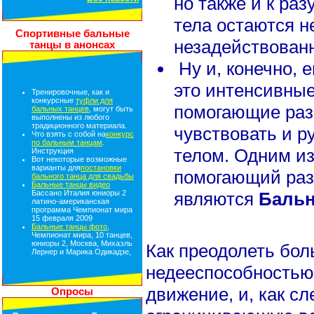
но также и к ра
тела остаются н
Спортивные бальные
незадействован
танцы в анонсах
Ну и, конечно, 
это интенсивные
Тренировочные, как и
конкурсные
туфли для
помогающие раз
бальных танцев
, могут быть
выполнены из любого
традиционного материала.
чувствовать и р
Что взять с собой на
конкурс
по бальным танцам
.
телом. Одним из
Инструкция
Вот некоторые возможные
варианты для
постановки
помогающий раз
бального танца для свадьбы
Бальные танцы видео
являются
Бальн
Бассано Италия юниоры 2
латино-американская
программа Чемпионат мира
15 февраля 2009
Бальные танцы фото
,
Чемпионат мира, 10 танцев,
юниоры 2, Москва, Михаэль
Как преодолеть бол
Лернер и Марика Одикадзе,
недееспособностью
движение, и, как сл
Опросы