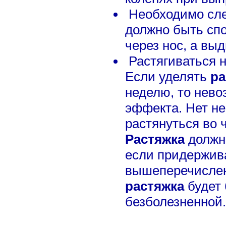
Необходимо сле
должно быть сп
через нос, а выд
Растягиваться н
Если уделять
ра
неделю, то нево
эффекта. Нет н
растянуться во ч
Растяжка
должна
если придержив
вышеперечислен
растяжка
будет 
безболезненной.