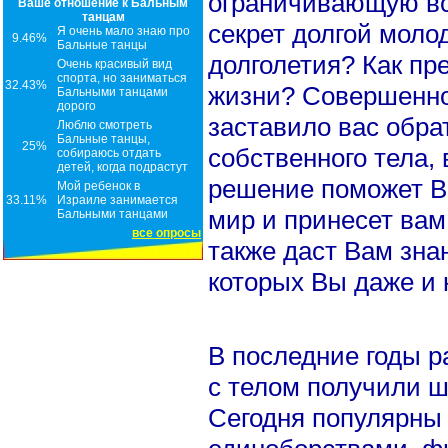
ограничивающую вс
Ваше отношение к Бальным
танцам
секрет долгой моло
Я очень мало знаю про
9.46%
Бальные танцы
долголетия? Как пр
Очень красивый вид
спорта, но заниматься
32.43%
жизни? Совершенно
Бальными танцами
дорого
заставило вас обра
Люблю смотреть
Бальные танцы,
25%
собственного тела,
собираюсь отдать
детей, когда подрастут
решение поможет В
Мой ребенок в
33.11%
Израиле занимается
мир и принесет вам
Бальными танцами
все опросы
также даст Вам зна
которых Вы даже и 
В последние годы р
с телом получили ш
Сегодня популярны