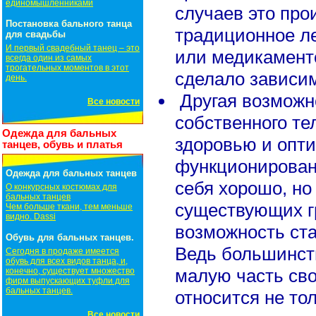
единомышленниками
случаев это прои
Постановка бального танца
традиционное ле
для свадьбы
И первый свадебный танец – это
или медикаменто
всегда один из самых
трогательных моментов в этот
сделало зависим
день.
Другая возможно
Все новости
собственного те
Одежда для бальных
здоровью и опт
танцев, обувь и платья
функционирован
Одежда для бальных танцев
себя хорошо, но
О конкурсных костюмах для
бальных танцев
существующих г
Чем больше ткани, тем меньше
видно. Dassi
возможность ста
Обувь для бальных танцев.
Ведь большинст
Сегодня в продаже имеется
обувь для всех видов танца, и,
малую часть сво
конечно, существует множество
фирм выпускающих туфли для
бальных танцев.
относится не то
Все новости