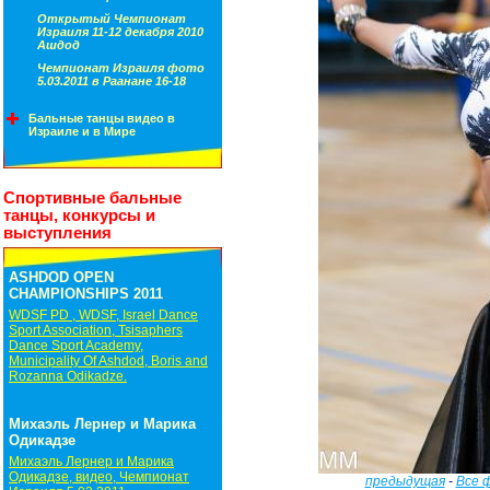
Открытый Чемпионат
Израиля 11-12 декабря 2010
Ашдод
Чемпионат Израиля фото
5.03.2011 в Раанане 16-18
Бальные танцы видео в
Израиле и в Мире
Спортивные бальные
танцы, конкурсы и
выступления
ASHDOD OPEN
CHAMPIONSHIPS 2011
WDSF PD , WDSF, Israel Dance
Sport Association, Tsisaphers
Dance Sport Academy,
Municipality Of Ashdod, Boris and
Rozanna Odikadze.
Михаэль Лернер и Марика
Одикадзе
Михаэль Лернер и Марика
Одикадзе, видео, Чемпионат
предыдущая
-
Все 