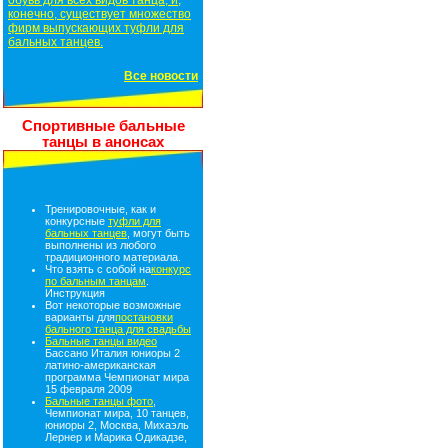
обувь для всех видов танца, и,
конечно, существует множество
фирм выпускающих туфли для
бальных танцев.
Все новости
Спортивные бальные
танцы в анонсах
Тренировочные, как и
конкурсные
туфли для
бальных танцев
, могут быть
выполнены из любого
традиционного материала.
Что взять с собой на
конкурс
по бальным танцам
.
Инструкция
Вот некоторые возможные
варианты для
постановки
бального танца для свадьбы
Бальные танцы видео
Бассано Италия юниоры 2
латино-американская
программа Чемпионат мира
15 февраля 2009
Бальные танцы фото
,
Чемпионат мира, 10 танцев,
юниоры 2, Москва, Михаэль
Лернер и Марика Одикадзе,