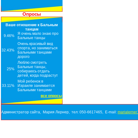
Опросы
Ваше отношение к Бальным
танцам
Я очень мало знаю про
9.46%
Бальные танцы
Очень красивый вид
спорта, но заниматься
32.43%
Бальными танцами
дорого
Люблю смотреть
Бальные танцы,
25%
собираюсь отдать
детей, когда подрастут
Мой ребенок в
33.11%
Израиле занимается
Бальными танцами
все опросы
Администратор сайта, Мария Лернер, тел: 050-6617465, E-mail:
marialerne